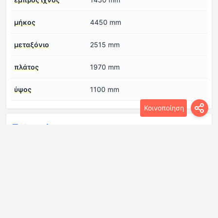
μήκος
4450 mm
μεταξόνιο
2515 mm
πλάτος
1970 mm
ύψος
1100 mm
Κοινοποίηση
Κινητήρας
Αριθμός βαλβίδων
2
ανά κύλινδρο
Αριθμός κυλίνδρων
8
Διάμετρος κυλίνδρου
101.6 mm