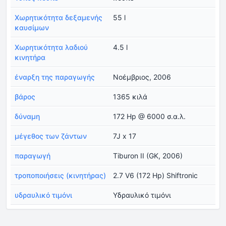
Χωρητικότητα δεξαμενής
55 l
καυσίμων
Χωρητικότητα λαδιού
4.5 l
κινητήρα
έναρξη της παραγωγής
Νοέμβριος, 2006
βάρος
1365 κιλά
δύναμη
172 Hp @ 6000 σ.α.λ.
μέγεθος των ζάντων
7J x 17
παραγωγή
Tiburon II (GK, 2006)
τροποποιήσεις (κινητήρας)
2.7 V6 (172 Hp) Shiftronic
υδραυλικό τιμόνι
Υδραυλικό τιμόνι