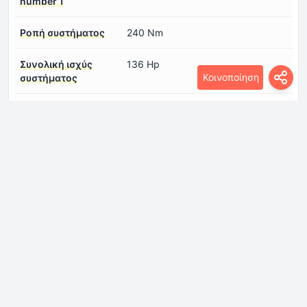
number 1
Ροπή συστήματος
240 Nm
Συνολική ισχύς
136 Hp
Κοινοποίηση
συστήματος
Τάση μπαταρίας
351.68 V
Τύπος
Σύγχρονος
ηλεκτροκινητήρα
number 1
ηλεκτρική αυτονομία
602 km
(NEDC)
ηλεκτρική αυτονομία
485 km
(WLTP)