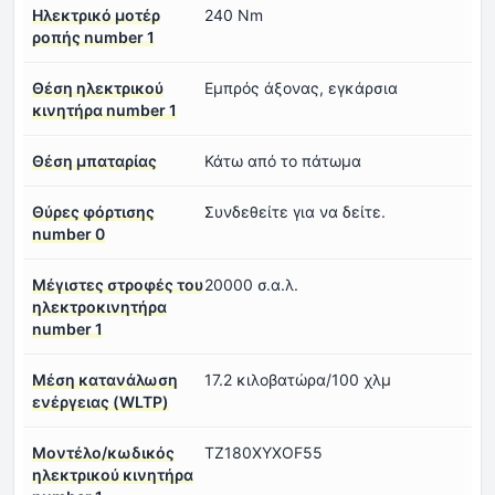
Ηλεκτρικό μοτέρ
240 Nm
ροπής number 1
Θέση ηλεκτρικού
Εμπρός άξονας, εγκάρσια
κινητήρα number 1
Θέση μπαταρίας
Κάτω από το πάτωμα
Θύρες φόρτισης
Συνδεθείτε για να δείτε.
number 0
Μέγιστες στροφές του
20000 σ.α.λ.
ηλεκτροκινητήρα
number 1
Μέση κατανάλωση
17.2 κιλοβατώρα/100 χλμ
ενέργειας (WLTP)
Μοντέλο/κωδικός
TZ180XYXOF55
ηλεκτρικού κινητήρα