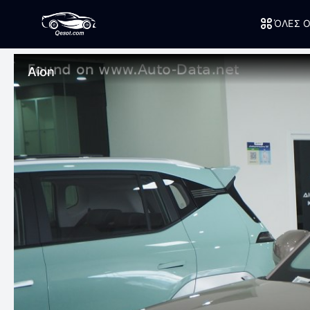
ΌΛΕΣ Ο
Aion