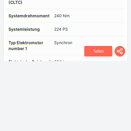
(CLTC)
Systemdrehmoment
240 Nm
Systemleistung
224 PS
Typ Elektromotor
Synchron
number 1
Teilen
Еlektrische Reichweite
650 km
(CLTC)
Abmessungen
Bodenfreiheit
171 mm
Breite
1854 mm