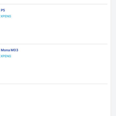
 P5
XPENG
0
 Mona M03
XPENG
0