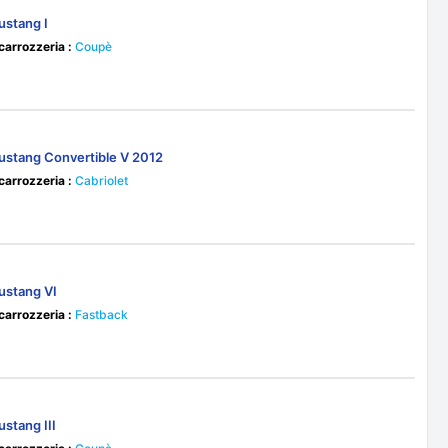
ustang I
 carrozzeria :
Coupè
0
ustang Convertible V 2012
 carrozzeria :
Cabriolet
0
ustang VI
 carrozzeria :
Fastback
0
stang III