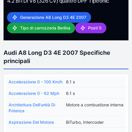
4.2 BiTDI V8 (326 CV) quattro DPF Tiptronic
Generazione A8 Long D3 4E 2007
Tipo di carrozzeria Berlina
Posti 5
Audi A8 Long D3 4E 2007 Specifiche
principali
Accelerazione 0 - 100 Km/h
6.1 s
Accelerazione 0 - 62 Mph
6.1 s
Architettura Dell'unità Di
Motore a combustione interna
Potenza
Aspirazione Del Motore
BiTurbo, Intercooler