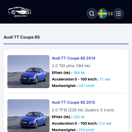
SE
Audi TT Coupe 8S
Audi TT Coupe 8S 2014
2.0 TDI ultra (184 hk)
Effekt (hk) :
184 hk
Acceleration 0 - 100 km/h :
7.1 sek
Maxhastighet :
241 km/h
Audi TT Coupe 8S 2015
2.0 TFSI (220 hk) Quattro S tronic
Effekt (hk) :
220 hk
Acceleration 0 - 100 km/h :
5.3 sek
Maxhastighet :
210 km/h