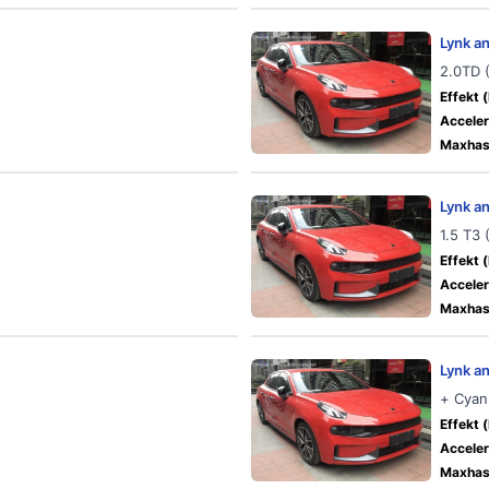
Lynk a
2.0TD 
Effekt (
Acceler
Maxhast
Lynk a
1.5 T3
Effekt (
Acceler
Maxhast
Lynk a
+ Cyan
Effekt (
Acceler
Maxhast