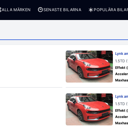
ALLA MÄRKEN
SENASTE BILARNA
POPULÄRA BILA
Lynk a
1.5TD 
Effekt (
Acceler
Maxhast
Lynk a
1.5TD 
Effekt (
Acceler
Maxhast