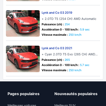
Lynk and Co 03 2019
+ 2.0TD T5 (254 CH) AWD Automatic
Puissance (ch) :
254
Accélération 0 - 100 km/h :
5.9 sec
Vitesse maximale :
250 km/h
Lynk and Co 03 2021
+ Cyan 2.0TD T5 Evo (265 CH) AWD
Automatic
Puissance (ch) :
265
Accélération 0 - 100 km/h :
5.7 sec
Vitesse maximale :
250 km/h
Pages populaires
Nouveautés populaires
Meilleures voitures
Meilleurs SUV