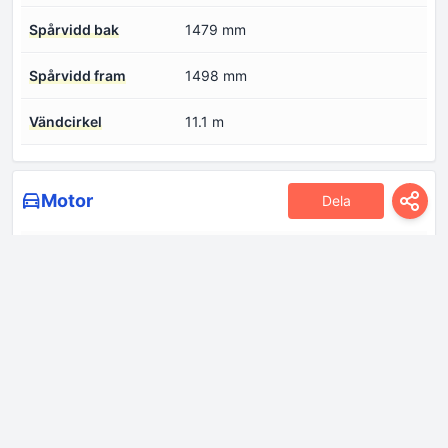
Spårvidd bak
1479 mm
Spårvidd fram
1498 mm
Vändcirkel
11.1 m
Motor
Dela
Antal cylindrar
4
Antal klaffar vid
2
förtätning
Bränsleinsprutningssystem
Direkt insprutning
Cylinderdiameter
79.5 mm