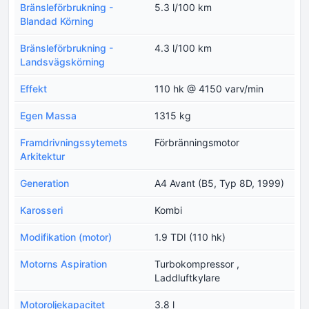
Bränsleförbrukning -
5.3 l/100 km
Blandad Körning
Bränsleförbrukning -
4.3 l/100 km
Landsvägskörning
Effekt
110 hk @ 4150 varv/min
Egen Massa
1315 kg
Framdrivningssytemets
Förbränningsmotor
Arkitektur
Generation
A4 Avant (B5, Typ 8D, 1999)
Karosseri
Kombi
Modifikation (motor)
1.9 TDI (110 hk)
Motorns Aspiration
Turbokompressor ,
Laddluftkylare
Motoroljekapacitet
3.8 l