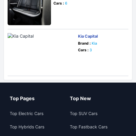
Cars :
6
Kia Capital
Brand :
Kia
Cars :
3
Top Pages
Top New
Top Electric Cars
Top SUV Cars
Top Hybrids Cars
Top Fastback Cars