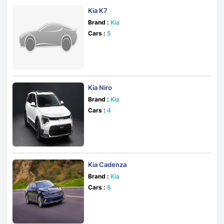
Kia K7
Brand :
Kia
Cars :
5
Kia Niro
Brand :
Kia
Cars :
4
Kia Cadenza
Brand :
Kia
Cars :
6