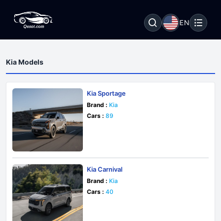
EN
Kia Models
Kia Sportage
Brand :
Kia
Cars :
89
Kia Carnival
Brand :
Kia
Cars :
40