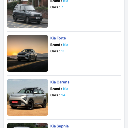
Brand :
Kia
Cars :
7
Kia Forte
Brand :
Kia
Cars :
11
Kia Carens
Brand :
Kia
Cars :
24
Kia Sephia