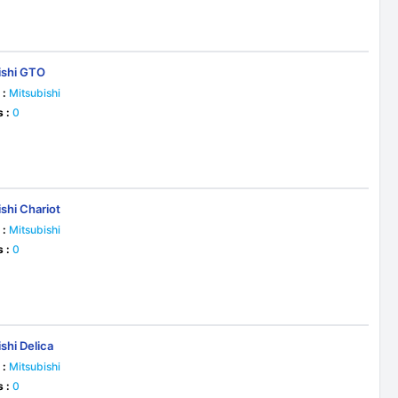
ishi GTO
 :
Mitsubishi
s :
0
shi Chariot
 :
Mitsubishi
s :
0
shi Delica
 :
Mitsubishi
s :
0