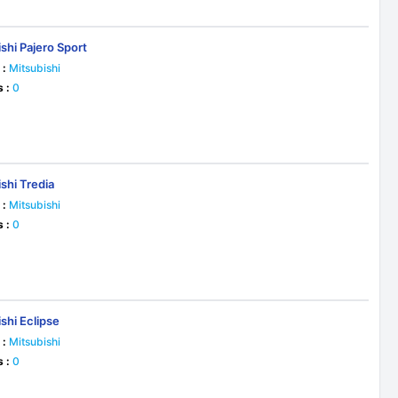
shi Pajero Sport
 :
Mitsubishi
s :
0
shi Tredia
 :
Mitsubishi
s :
0
shi Eclipse
 :
Mitsubishi
s :
0