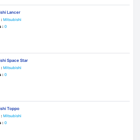
ishi Lancer
 :
Mitsubishi
s :
0
ishi Space Star
 :
Mitsubishi
s :
0
ishi Toppo
 :
Mitsubishi
s :
0