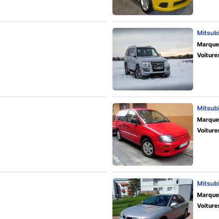
Mitsub
Marque
Voiture
Mitsub
Marque
Voiture
Mitsub
Marque
Voiture