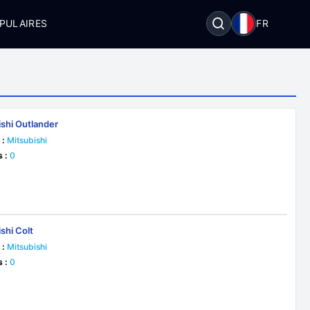
PULAIRES
FR
ishi Outlander
 :
Mitsubishi
s :
0
shi Colt
 :
Mitsubishi
s :
0