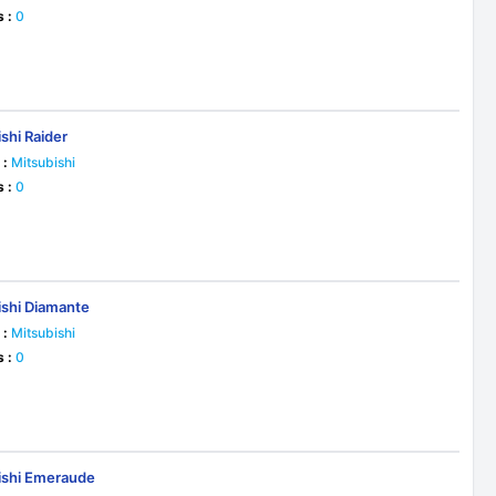
s :
0
shi Raider
 :
Mitsubishi
s :
0
ishi Diamante
 :
Mitsubishi
s :
0
ishi Emeraude