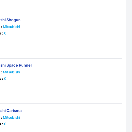
ishi Shogun
 :
Mitsubishi
s :
0
ishi Space Runner
 :
Mitsubishi
s :
0
ishi Carisma
 :
Mitsubishi
s :
0