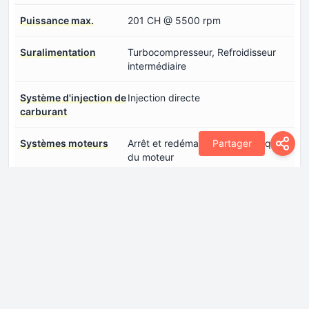
Puissance max.
201 CH @ 5500 rpm
Suralimentation
Turbocompresseur, Refroidisseur
intermédiaire
Système d'injection de
Injection directe
carburant
Systèmes moteurs
Arrêt et redémarrage automatique
Partager
du moteur
Transmission
Direction
Crémaillère de direction
Direction assistée
Direction assistée électrique