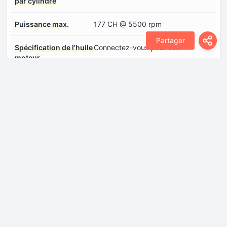
par cylindre
Puissance max.
177 CH @ 5500 rpm
Partager
Spécification de l'huile
Connectez-vous pour voir.
moteur
Suralimentation
Turbocompresseur, Refroidisseur
intermédiaire
Système d'injection de
Injection directe
carburant
Transmission
Direction
Crémaillère de direction
Direction assistée
Direction assistée électrique