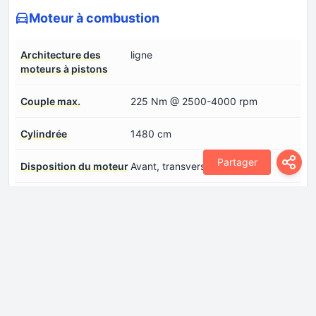
Moteur à combustion
Architecture des
ligne
moteurs à pistons
Couple max.
225 Nm @ 2500-4000 rpm
Cylindrée
1480 cm
Partager
Disposition du moteur
Avant, transversal
Distribution
DOHC
Modèle de
DHE15-ESZ
moteur/Code moteur
Nombre de cylindres
3
Nombre de soupapes
4