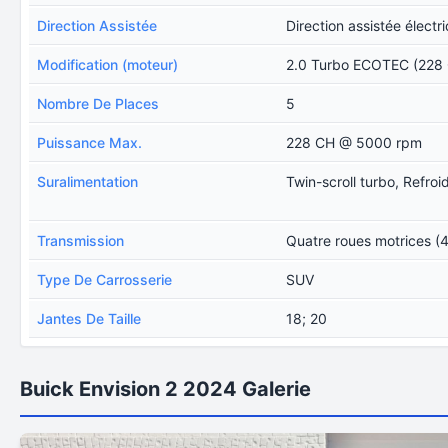
Direction Assistée
Direction assistée électr
Modification (moteur)
2.0 Turbo ECOTEC (228
Nombre De Places
5
Puissance Max.
228 CH @ 5000 rpm
Suralimentation
Twin-scroll turbo, Refroi
Transmission
Quatre roues motrices (
Type De Carrosserie
SUV
Jantes De Taille
18; 20
Buick Envision 2 2024 Galerie