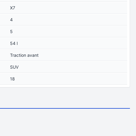
X7
4
5
54 l
Traction avant
SUV
18