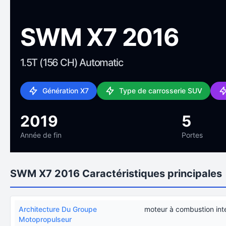
SWM X7 2016
1.5T (156 CH) Automatic
Génération X7
Type de carrosserie SUV
2019
5
Année de fin
Portes
SWM X7 2016 Caractéristiques principales
Architecture Du Groupe
moteur à combustion int
Motopropulseur