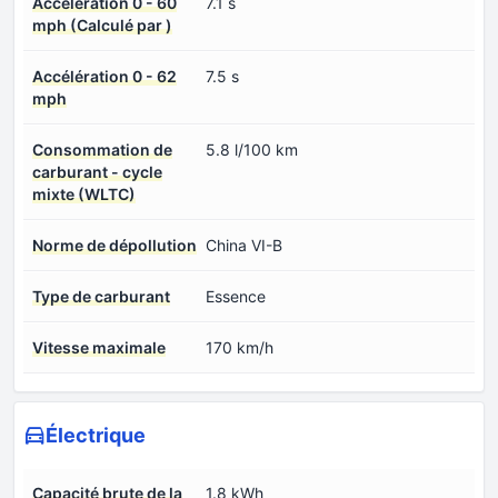
Accélération 0 - 60
7.1 s
mph (Calculé par )
Accélération 0 - 62
7.5 s
mph
Consommation de
5.8 l/100 km
carburant - cycle
mixte (WLTC)
Norme de dépollution
China VI-B
Type de carburant
Essence
Vitesse maximale
170 km/h
Électrique
Capacité brute de la
1.8 kWh