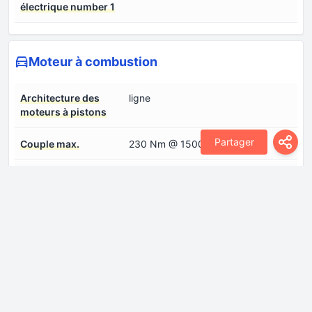
électrique number 1
Moteur à combustion
Architecture des
ligne
moteurs à pistons
Partager
Couple max.
230 Nm @ 1500-4500 rpm
Cylindrée
1476 cm
Disposition du moteur
Avant, transversal
Distribution
DOHC
Modèle de
DFMC15TE1
moteur/Code moteur