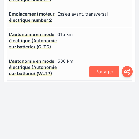
Emplacement moteur
Essieu avant, transversal
électrique number 2
L'autonomie en mode
615 km
électrique (Autonomie
sur batterie) (CLTC)
L'autonomie en mode
500 km
électrique (Autonomie
Partager
sur batterie) (WLTP)
Modèle/code du
TZ230XY1301
moteur électrique
number 1
Modèle/code du
TZ180XS0951
moteur électrique
number 2