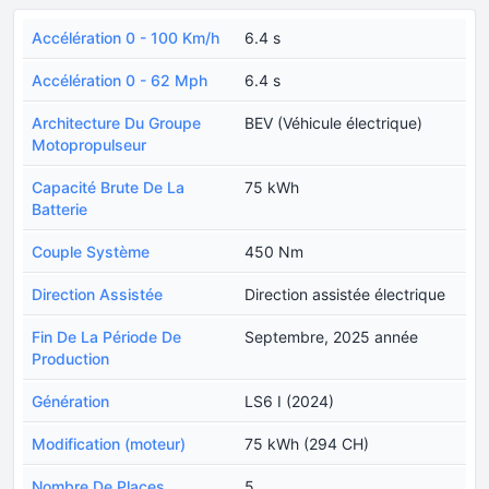
Accélération 0 - 100 Km/h
6.4 s
Accélération 0 - 62 Mph
6.4 s
Architecture Du Groupe
BEV (Véhicule électrique)
Motopropulseur
Capacité Brute De La
75 kWh
Batterie
Couple Système
450 Nm
Direction Assistée
Direction assistée électrique
Fin De La Période De
Septembre, 2025 année
Production
Génération
LS6 I (2024)
Modification (moteur)
75 kWh (294 CH)
Nombre De Places
5