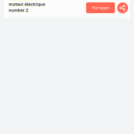
moteur électrique
Partager
number 2
Ports de chargement
Connectez-vous pour voir.
number 0
Puissance de Machine
272 CH
électrique number 1
Puissance de Machine
177 CH
électrique number 2
Puissance du système
449 CH
Type de moteur
Synchrone
électrique number 1
Type de moteur
Synchrone
électrique number 2