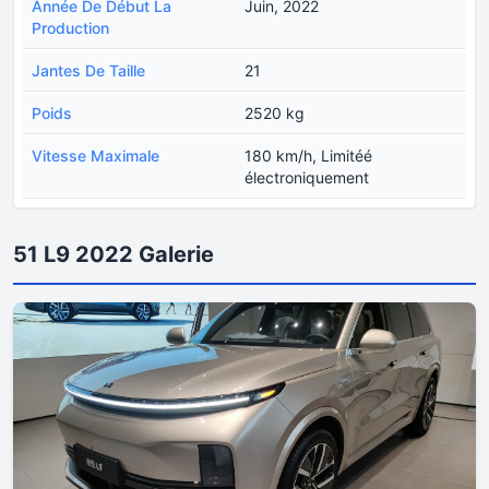
Année De Début La
Juin, 2022
Production
Jantes De Taille
21
Poids
2520 kg
Vitesse Maximale
180 km/h, Limitéé
électroniquement
51 L9 2022 Galerie