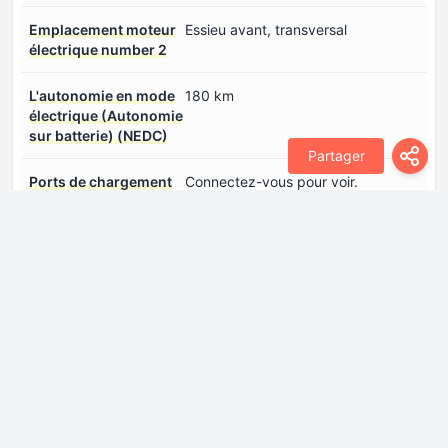
Emplacement moteur
Essieu avant, transversal
électrique number 2
L'autonomie en mode
180 km
électrique (Autonomie
sur batterie) (NEDC)
Partager
Ports de chargement
Connectez-vous pour voir.
number 0
Puissance de Machine
190 CH
électrique number 1
Puissance de Machine
136 CH
électrique number 2
Puissance du système
326 CH
Type de moteur
Synchrone
électrique number 1