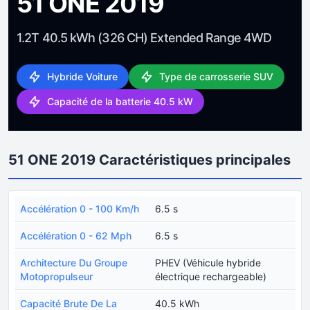
51 ONE 2019
1.2T 40.5 kWh (326 CH) Extended Range 4WD
Hybride Voiture
Type de carrosserie SUV
Capacité de la batterie 40.5 kW
51 ONE 2019 Caractéristiques principales
Accélération 0 - 100 Km/h
6.5 s
Accélération 0 - 62 Mph
6.5 s
Architecture Du Groupe
PHEV (Véhicule hybride
Motopropulseur
électrique rechargeable)
Capacité Brute De La
40.5 kWh