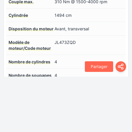
Couple max.
310 Nm @ 1500-4000 rpm
Cylindrée
1494 cm
Disposition du moteur
Avant, transversal
Modèle de
JL473ZQD
moteur/Code moteur
Nombre de cylindres
4
Partager
Nombre de soupapes
4
par cylindre
Puissance max.
192 CH @ 5500 rpm
Suralimentation
Turbocompresseur, Refroidisseur
intermédiaire
Système d'injection de
Injection directe