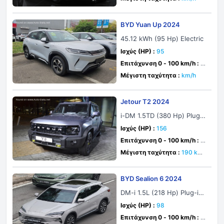
BYD Yuan Up 2024
45.12 kWh (95 Hp) Electric
Ισχύς (HP) :
95
Επιτάχυνση 0 - 100 km/h :
1
2.9 δευτ.
Μέγιστη ταχύτητα :
km/h
Jetour T2 2024
i-DM 1.5TD (380 Hp) Plug-i
n Hybrid DHT
Ισχύς (HP) :
156
Επιτάχυνση 0 - 100 km/h :
7.
5 δευτ.
Μέγιστη ταχύτητα :
190 km/
h
BYD Sealion 6 2024
DM-i 1.5L (218 Hp) Plug-in
Hybrid E-CVT
Ισχύς (HP) :
98
Επιτάχυνση 0 - 100 km/h :
8.