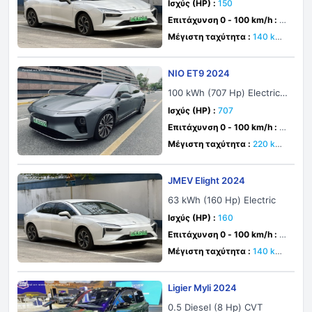
Ισχύς (HP) :
150
Επιτάχυνση 0 - 100 km/h :
δε
υτ.
Μέγιστη ταχύτητα :
140 km/
h
NIO ET9 2024
100 kWh (707 Hp) Electric 4
WD
Ισχύς (HP) :
707
Επιτάχυνση 0 - 100 km/h :
4.
3 δευτ.
Μέγιστη ταχύτητα :
220 km/
h
JMEV Elight 2024
63 kWh (160 Hp) Electric
Ισχύς (HP) :
160
Επιτάχυνση 0 - 100 km/h :
δε
υτ.
Μέγιστη ταχύτητα :
140 km/
h
Ligier Myli 2024
0.5 Diesel (8 Hp) CVT