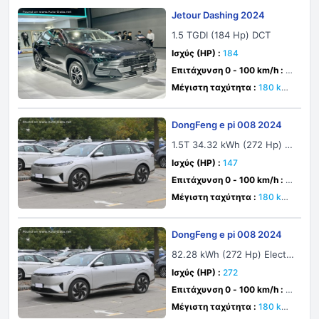
Jetour Dashing 2024
1.5 TGDI (184 Hp) DCT
Ισχύς (HP) :
184
Επιτάχυνση 0 - 100 km/h :
δε
υτ.
Μέγιστη ταχύτητα :
180 km/
h
DongFeng e pi 008 2024
1.5T 34.32 kWh (272 Hp) E
REV
Ισχύς (HP) :
147
Επιτάχυνση 0 - 100 km/h :
δε
υτ.
Μέγιστη ταχύτητα :
180 km/
h
DongFeng e pi 008 2024
82.28 kWh (272 Hp) Electri
c
Ισχύς (HP) :
272
Επιτάχυνση 0 - 100 km/h :
δε
υτ.
Μέγιστη ταχύτητα :
180 km/
h