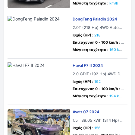
5 δευτ.
Μέγιστη ταχύτητα :
km/h
DongFeng Paladin 2024
2.0T (218 Hp) 4WD Automa
tic
Ισχύς (HP) :
218
Επιτάχυνση 0 - 100 km/h :
1
0.7 δευτ.
Μέγιστη ταχύτητα :
160 km/
h
Haval F7 II 2024
2.0 GDIT (192 Hp) 4WD DC
T
Ισχύς (HP) :
192
Επιτάχυνση 0 - 100 km/h :
9.
4 δευτ.
Μέγιστη ταχύτητα :
194 km/
h
Avatr 07 2024
1.5T 39.05 kWh (314 Hp) RE
EV
Ισχύς (HP) :
156