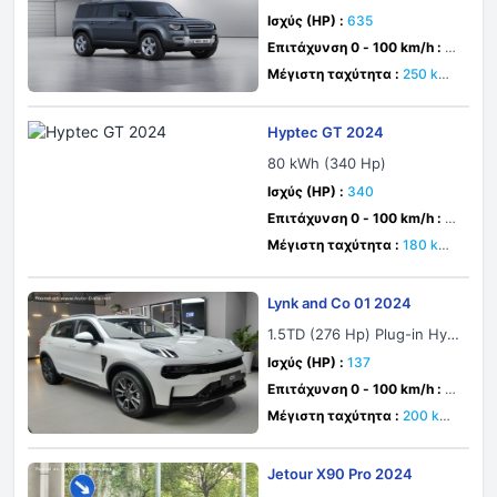
Mild Hybrid AWD Automatic
Ισχύς (HP) :
635
Επιτάχυνση 0 - 100 km/h :
4
δευτ.
Μέγιστη ταχύτητα :
250 km/
h
Hyptec GT 2024
80 kWh (340 Hp)
Ισχύς (HP) :
340
Επιτάχυνση 0 - 100 km/h :
4.
9 δευτ.
Μέγιστη ταχύτητα :
180 km/
h
Lynk and Co 01 2024
1.5TD (276 Hp) Plug-in Hyb
rid DHT Pro
Ισχύς (HP) :
137
Επιτάχυνση 0 - 100 km/h :
7.
7 δευτ.
Μέγιστη ταχύτητα :
200 km/
h
Jetour X90 Pro 2024