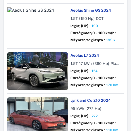
Aeolus Shine GS 2024
1.5T (190 Hp) DCT
Ισχύς (HP) :
190
Επιτάχυνση 0 - 100 km/h :
7.
2 δευτ.
Μέγιστη ταχύτητα :
199 km/
h
Aeolus L7 2024
1.5T 17 kWh (360 Hp) Plug-i
n Hybrid DHT
Ισχύς (HP) :
154
Επιτάχυνση 0 - 100 km/h :
δε
υτ.
Μέγιστη ταχύτητα :
170 km/
h
Lynk and Co Z10 2024
95 kWh (272 Hp)
Ισχύς (HP) :
272
Επιτάχυνση 0 - 100 km/h :
6.
8 δευτ.
Μέγιστη ταχύτητα :
210 km/