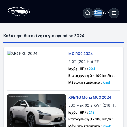
GR
Καλύτερα Αυτοκίνητα για αγορά σε 2024
MG RX9 2024
2.0T (204 Hp) ZF
Ισχύς (HP) :
204
Επιτάχυνση 0 - 100 km/h :
δε
υτ.
Μέγιστη ταχύτητα :
km/h
XPENG Mona M03 2024
580 Max 62.2 kWh (218 H
p) Electric
Ισχύς (HP) :
218
Επιτάχυνση 0 - 100 km/h :
7.
4 δευτ.
Μέγιστη ταχύτητα :
km/h