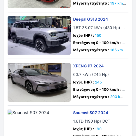
9 δευτ.
Μέγιστη ταχύτητα :
197 km/
h
Deepal G318 2024
1.5T 35.07 kWh (430 Hp) 4
WD Extended Range
Ισχύς (HP) :
150
Επιτάχυνση 0 - 100 km/h :
6.
3 δευτ.
Μέγιστη ταχύτητα :
185 km/
h
XPENG P7 2024
60.7 kWh (245 Hp)
Ισχύς (HP) :
245
Επιτάχυνση 0 - 100 km/h :
6.
9 δευτ.
Μέγιστη ταχύτητα :
200 km/
h
Soueast S07 2024
1.6TD (190 Hp) DCT
Ισχύς (HP) :
190