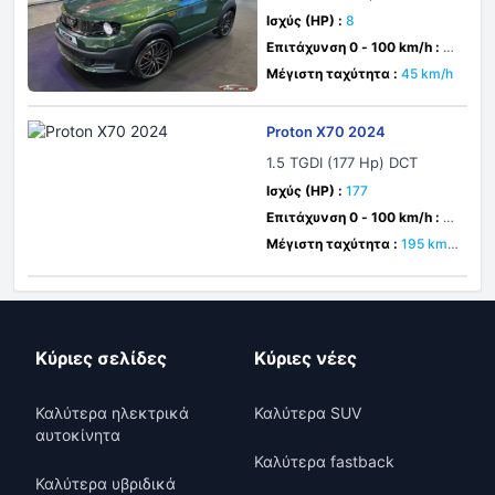
Ισχύς (HP) :
8
Επιτάχυνση 0 - 100 km/h :
δε
υτ.
Μέγιστη ταχύτητα :
45 km/h
Proton X70 2024
1.5 TGDI (177 Hp) DCT
Ισχύς (HP) :
177
Επιτάχυνση 0 - 100 km/h :
δε
υτ.
Μέγιστη ταχύτητα :
195 km/
h
Κύριες σελίδες
Κύριες νέες
Καλύτερα ηλεκτρικά
Καλύτερα SUV
αυτοκίνητα
Καλύτερα fastback
Καλύτερα υβριδικά