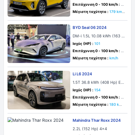
Επιτάχυνση 0 - 100 km/h :
1
1.3 δευτ.
Μέγιστη ταχύτητα :
179 km/
h
BYD Seal 06 2024
DM-i 1.5L 10.08 kWh (163 H
p) Plug-in Hybrid E-CVT
Ισχύς (HP) :
101
Επιτάχυνση 0 - 100 km/h :
7.
9 δευτ.
Μέγιστη ταχύτητα :
km/h
Li L6 2024
1.5T 36.8 kWh (408 Hp) Ext
ended Range 4WD
Ισχύς (HP) :
154
Επιτάχυνση 0 - 100 km/h :
5.
4 δευτ.
Μέγιστη ταχύτητα :
180 km/
h
Mahindra Thar Roxx 2024
2.2L (152 Hp) 4x4