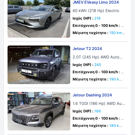
JMEV EVeasy Limo 2024
60 kWh (218 Hp) Electric
Ισχύς (HP) :
218
Επιτάχυνση 0 - 100 km/h :
9.
6 δευτ.
Μέγιστη ταχύτητα :
150 km/
h
Jetour T2 2024
2.0T (245 Hp) 4WD Automa
tic
Ισχύς (HP) :
245
Επιτάχυνση 0 - 100 km/h :
8.
9 δευτ.
Μέγιστη ταχύτητα :
190 km/
h
Jetour Dashing 2024
1.6 TGDI (186 Hp) AWD Aut
omatic
Ισχύς (HP) :
186
Επιτάχυνση 0 - 100 km/h :
1
0.9 δευτ.
Μέγιστη ταχύτητα :
180 km/
h