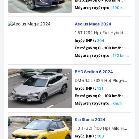
Επιτάχυνση 0 - 100 km/h :
6.
6 δευτ.
Μέγιστη ταχύτητα :
190 km/
h
Aeolus Mage 2024
1.5T (292 Hp) Full Hybrid D
HT
Ισχύς (HP) :
204
Επιτάχυνση 0 - 100 km/h :
6
δευτ.
Μέγιστη ταχύτητα :
170 km/
h
BYD Sealion 6 2024
DM-i 1.5L (324 Hp) Plug-in
Hybrid AWD E-CVT
Ισχύς (HP) :
131
Επιτάχυνση 0 - 100 km/h :
5.
9 δευτ.
Μέγιστη ταχύτητα :
km/h
Kia Stonic 2024
1.0 T-GDI (100 Hp) Mild Hyb
rid
Ισχύς (HP) :
100