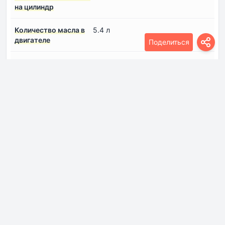
на цилиндр
Количество масла в
5.4 л
двигателе
Поделиться
Количество
4
цилиндров
Компоновка
переднее, поперечное
двигателя
Конфигурация
Рядный
двигателя
Крутящий момент
200 Нм
Модель/Код
BGDA
двигателя
Мощность
152 лс