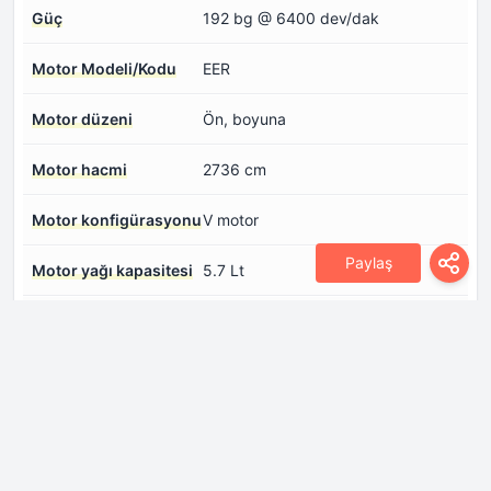
Güç
192 bg @ 6400 dev/dak
Motor Modeli/Kodu
EER
Motor düzeni
Ön, boyuna
Motor hacmi
2736 cm
Motor konfigürasyonu
V motor
Paylaş
Motor yağı kapasitesi
5.7 Lt
Motor yağı özellikleri
Görmek için giriş yapın.
Silindir Adedi
6
Silindir başına düşen
4
valf