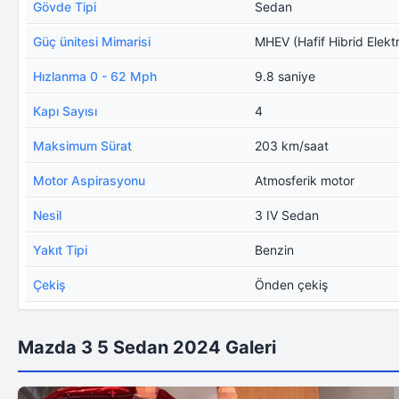
Gövde Tipi
Sedan
Güç ünitesi Mimarisi
MHEV (Hafif Hibrid Elektr
Hızlanma 0 - 62 Mph
9.8 saniye
Kapı Sayısı
4
Maksimum Sürat
203 km/saat
Motor Aspirasyonu
Atmosferik motor
Nesil
3 IV Sedan
Yakıt Tipi
Benzin
Çekiş
Önden çekiş
Mazda 3 5 Sedan 2024 Galeri