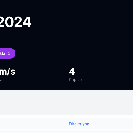
 2024
klar 5
m/s
4
z
Kapılar
Direksiyon