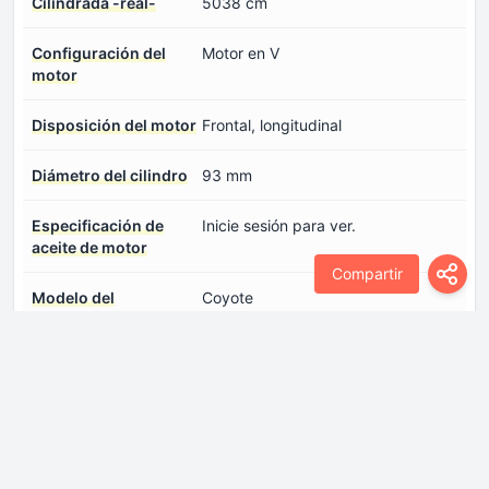
Cilindrada -real-
5038 cm
Configuración del
Motor en V
motor
Disposición del motor
Frontal, longitudinal
Diámetro del cilindro
93 mm
Especificación de
Inicie sesión para ver.
aceite de motor
Compartir
Modelo del
Coyote
motor/Código del
motor
Número de cilindros
8
Número de válvulas
4
por cilindro