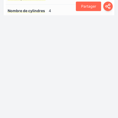
Partager
Nombre de cylindres
4
Nombre de soupapes
4
par cylindre
Puissance max.
113 CH @ 5600 rpm
Suralimentation
Moteur atmosphérique
Système d'injection de
injection multiport
carburant
Systèmes moteurs
Arrêt et redémarrage automatique
du moteur
Transmission