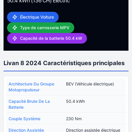
50.4 kWh (136 CH) Electric
Électrique Voiture
Type de carrosserie MPV
Capacité de la batterie 50.4 kW
Livan 8 2024 Caractéristiques principales
Architecture Du Groupe
BEV (Véhicule électrique)
Motopropulseur
Capacité Brute De La
50.4 kWh
Batterie
Couple Système
230 Nm
Direction Assistée
Direction assistée électrique