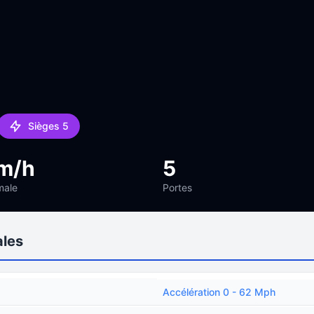
Sièges 5
m/h
5
male
Portes
ales
Accélération 0 - 62 Mph