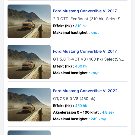
Ford Mustang Convertible VI 2017
2.3 GTDi EcoBoost (310 hk) SelectShi
ft
Effekt (hk) :
310 hk
Maksimal hastighet :
km/t
Ford Mustang Convertible VI 2017
GT 5.0 Ti-VCT V8 (460 hk) SelectShif
t
Effekt (hk) :
460 hk
Maksimal hastighet :
km/t
Ford Mustang Convertible VI 2022
GT/CS 5.0 V8 (450 hk)
Effekt (hk) :
450 hk
Akselerasjon 0 - 100 km/t :
4.8 sek
Maksimal hastighet :
249 km/t