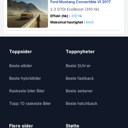
Ford Mustang Convertible VI 2017
2.3 GTDi EcoBoost (310 hk)
Effekt (hk) :
310 hk
Maksimal hastighet :
km/t
Toppsider
Toppnyheter
Beste elbiler
Beste SUV-er
Beste hybridbiler
Beste fastback
Raskeste biler Biler
Beste sedaner
Topp 10 raskeste Biler
Beste hatchback
Flere sider
Støtte