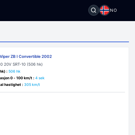
NO
Viper ZB I Convertible 2002
V10 20V SRT-10 (506 hk)
hk) :
506 hk
asjon 0 - 100 km/t :
4 sek
l hastighet :
305 km/t