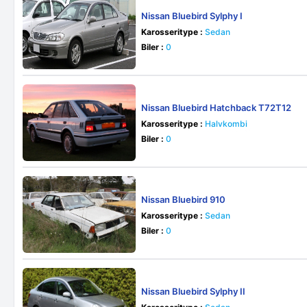
Nissan Bluebird Sylphy I
Karosseritype :
Sedan
Biler :
0
Nissan Bluebird Hatchback T72T12
Karosseritype :
Halvkombi
Biler :
0
Nissan Bluebird 910
Karosseritype :
Sedan
Biler :
0
Nissan Bluebird Sylphy II