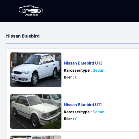
Nissan Bluebird
Nissan Bluebird U13
Karosseritype :
Sedan
Biler :
0
Nissan Bluebird U11
Karosseritype :
Sedan
Biler :
0