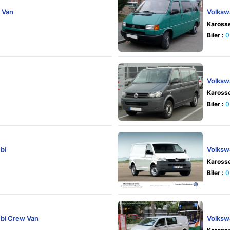
 Van
Volksw
Karosse
Biler :
0
Volksw
Karosse
Biler :
0
bi
Volksw
Karosse
Biler :
0
bi Crew Van
Volksw