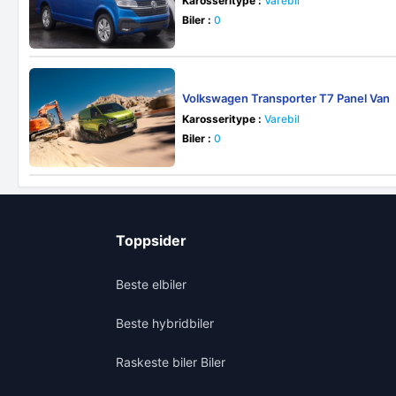
Karosseritype :
Varebil
Biler :
0
Volkswagen Transporter T7 Panel Van
Karosseritype :
Varebil
Biler :
0
Toppsider
Beste elbiler
Beste hybridbiler
Raskeste biler Biler