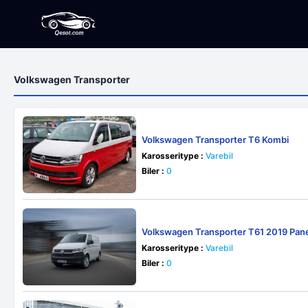
Volkswagen Transporter
Volkswagen Transporter T6 Kombi
Karosseritype :
Varebil
Biler :
0
Volkswagen Transporter T61 2019 Pane
Karosseritype :
Varebil
Biler :
0