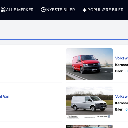
ALLE MERKER
NYESTE BILER
POPULÆRE BILER
Volksw
Karosse
Biler :
0
l Van
Volksw
Karosse
Biler :
0