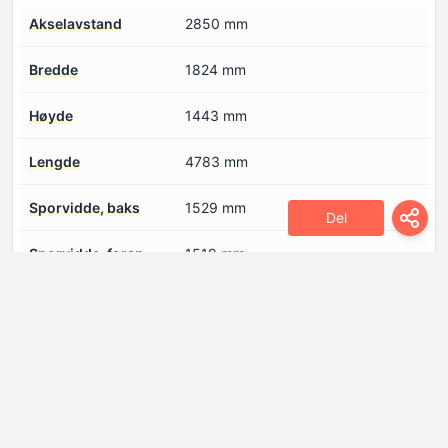
Akselavstand
2850 mm
Bredde
1824 mm
Høyde
1443 mm
Lengde
4783 mm
Sporvidde, baks
1529 mm
Del
Sporvidde, foran
1519 mm
Motor
Antall sylindere
4
Drivstoffinnsprøytningssystem
Diesel Commonrail