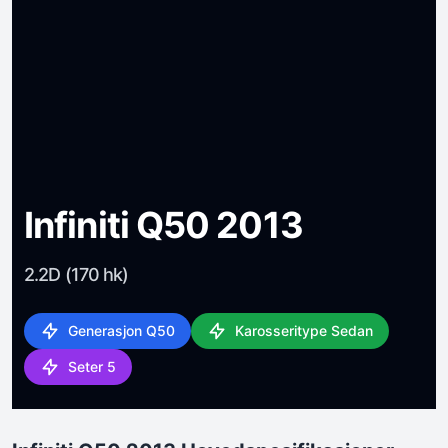
Infiniti Q50 2013
2.2D (170 hk)
Generasjon Q50
Karosseritype Sedan
Seter 5