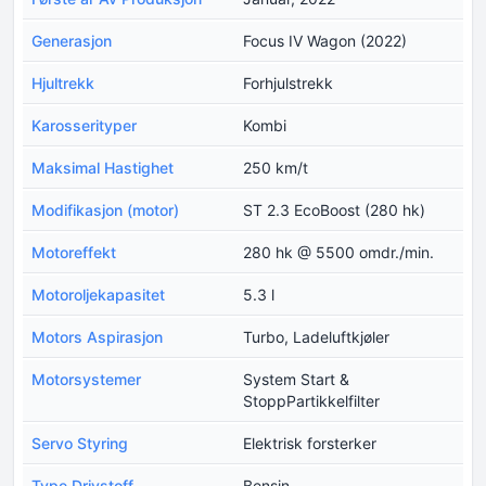
Generasjon
Focus IV Wagon (2022)
Hjultrekk
Forhjulstrekk
Karosserityper
Kombi
Maksimal Hastighet
250 km/t
Modifikasjon (motor)
ST 2.3 EcoBoost (280 hk)
Motoreffekt
280 hk @ 5500 omdr./min.
Motoroljekapasitet
5.3 l
Motors Aspirasjon
Turbo, Ladeluftkjøler
Motorsystemer
System Start &
StoppPartikkelfilter
Servo Styring
Elektrisk forsterker
Type Drivstoff
Bensin