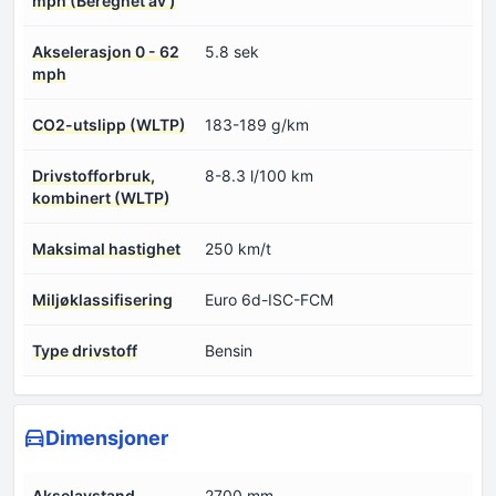
mph (Beregnet av )
Akselerasjon 0 - 62
5.8 sek
mph
CO2-utslipp (WLTP)
183-189 g/km
Drivstofforbruk,
8-8.3 l/100 km
kombinert (WLTP)
Maksimal hastighet
250 km/t
Miljøklassifisering
Euro 6d-ISC-FCM
Type drivstoff
Bensin
Dimensjoner
Akselavstand
2700 mm