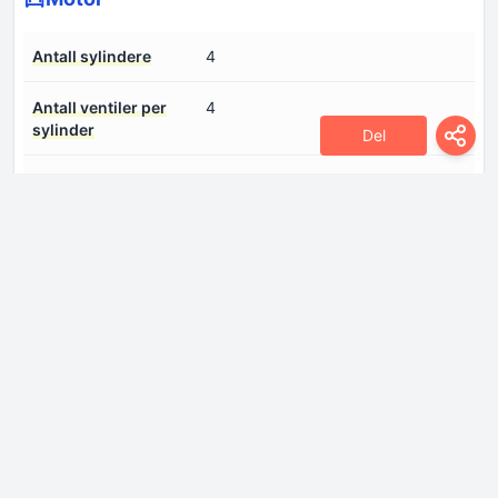
Antall sylindere
4
Antall ventiler per
4
sylinder
Del
Boring
87.6 mm
Dreiemoment
420 Hm @ 3000-4000 omdr./min.
Drivstoffinnsprøytningssystem
Direkte innsprøytning
Kompresjons grad
10
Motoreffekt
280 hk @ 5500 omdr./min.
Motorkonfigurasjon
Rekkemotor
Motormodell/Motorkode
N3DA