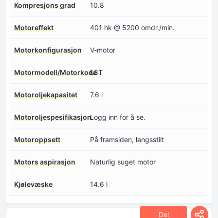
Kompresjons grad
10.8
Motoreffekt
401 hk @ 5200 omdr./min.
Motorkonfigurasjon
V-motor
Motormodell/Motorkode
L8T
Motoroljekapasitet
7.6 l
Motoroljespesifikasjon
Logg inn for å se.
Motoroppsett
På framsiden, langsstilt
Motors aspirasjon
Naturlig suget motor
Kjølevæske
14.6 l
Del