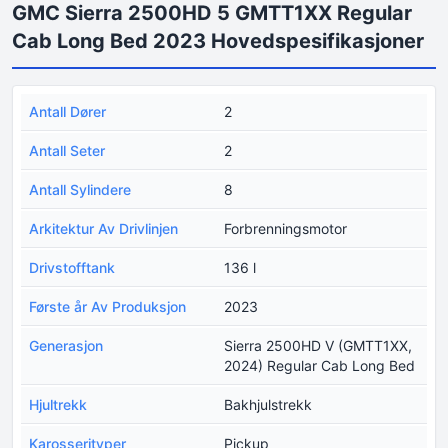
GMC Sierra 2500HD 5 GMTT1XX Regular
Cab Long Bed 2023 Hovedspesifikasjoner
Antall Dører
2
Antall Seter
2
Antall Sylindere
8
Arkitektur Av Drivlinjen
Forbrenningsmotor
Drivstofftank
136 l
Første år Av Produksjon
2023
Generasjon
Sierra 2500HD V (GMTT1XX,
2024) Regular Cab Long Bed
Hjultrekk
Bakhjulstrekk
Karosserityper
Pickup