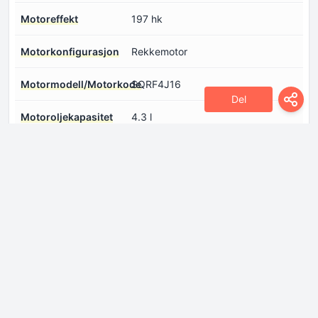
Motoreffekt
197 hk
Motorkonfigurasjon
Rekkemotor
Motormodell/Motorkode
SQRF4J16
Del
Motoroljekapasitet
4.3 l
Motoroljespesifikasjon
Logg inn for å se.
Motoroppsett
På framsiden, tverrstilt
Motors aspirasjon
Turbo, Ladeluftkjøler
Motorsystemer
System Start & Stopp
Motorvolum
1598 sm
Kjølevæske
7.6 l