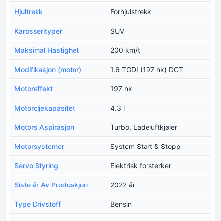
Hjultrekk
Forhjulstrekk
Karosserityper
SUV
Maksimal Hastighet
200 km/t
Modifikasjon (motor)
1.6 TGDI (197 hk) DCT
Motoreffekt
197 hk
Motoroljekapasitet
4.3 l
Motors Aspirasjon
Turbo, Ladeluftkjøler
Motorsystemer
System Start & Stopp
Servo Styring
Elektrisk forsterker
Siste år Av Produskjon
2022 år
Type Drivstoff
Bensin