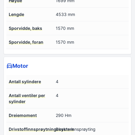
Høyde
1699 mm
Lengde
4533 mm
Sporvidde, baks
1570 mm
Sporvidde, foran
1570 mm
Motor
Antall sylindere
4
Antall ventiler per
4
sylinder
Dreiemoment
290 Hm
Drivstoffinnsprøytningssystem
Direkte innsprøyting