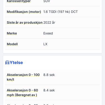
Karosserityper
SUV
Modifikasjon (motor)
1.6 TGDI (197 hk) DCT
Siste år av produskjon
2022 år
Merke
Exeed
Modell
LX
Ytelse
Akselerasjon 0 - 100
8.8 sek
km/t
Akselerasjon 0 - 60
8.4 sek
mph (Beregnet av )