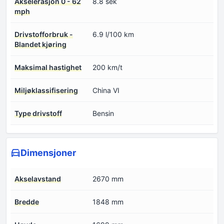
Akselerasjon 0 - 62
8.8 sek
mph
Drivstofforbruk -
6.9 l/100 km
Blandet kjøring
Maksimal hastighet
200 km/t
Miljøklassifisering
China VI
Type drivstoff
Bensin
Dimensjoner
Akselavstand
2670 mm
Bredde
1848 mm