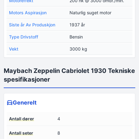
Motoreffekt
200 hk @ 3000 omdr./min.
Motors Aspirasjon
Naturlig suget motor
Siste år Av Produskjon
1937 år
Type Drivstoff
Bensin
Vekt
3000 kg
Maybach Zeppelin Cabriolet 1930 Tekniske
spesifikasjoner
Generelt
Antall dører
4
Antall seter
8