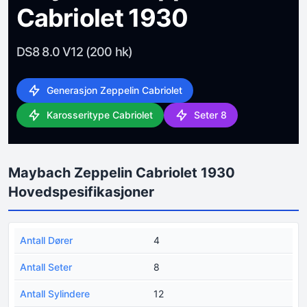
Cabriolet 1930
DS8 8.0 V12 (200 hk)
Generasjon Zeppelin Cabriolet
Karosseritype Cabriolet
Seter 8
Maybach Zeppelin Cabriolet 1930
Hovedspesifikasjoner
Antall Dører
4
Antall Seter
8
Antall Sylindere
12