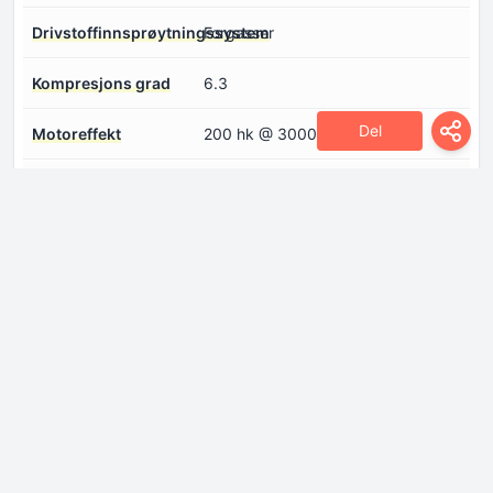
Drivstoffinnsprøytningssystem
Forgasser
Kompresjons grad
6.3
Del
Motoreffekt
200 hk @ 3000 omdr./min.
Motorkonfigurasjon
V-motor
Motoroppsett
På framsiden, langsstilt
Motors aspirasjon
Naturlig suget motor
Motorvolum
7978 sm
Drivlinje
Antall gir og type
5 trinns, manuell girkasse