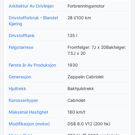
Arkitektur Av Drivlinjen
Forbrenningsmotor
Drivstofforbruk - Blandet
28 l/100 km
Kjøring
Drivstofftank
135 l
Felgstørrese
Frontfelger: 7J x 20Bakfelger:
7.5J x 20
Første år Av Produksjon
1930
Generasjon
Zeppelin Cabriolet
Hjultrekk
Bakhjulstrekk
Karosserityper
Cabriolet
Maksimal Hastighet
160 km/t
Modifikasjon (motor)
DS8 8.0 V12 (200 hk)