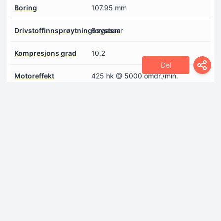
Boring
107.95 mm
Drivstoffinnsprøytningssystem
Forgasser
Kompresjons grad
10.2
Del
Motoreffekt
425 hk @ 5000 omdr./min.
Motorkonfigurasjon
V-motor
Motoroljekapasitet
5.7 l
Motoroppsett
På framsiden, langsstilt
Motors aspirasjon
Naturlig suget motor
Motorvolum
6981 sm
Kjølevæske
12.6 l