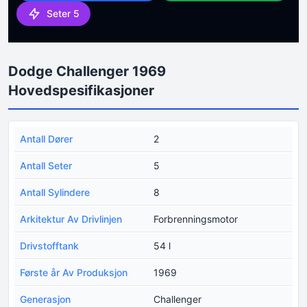
Seter 5
Dodge Challenger 1969
Hovedspesifikasjoner
Antall Dører
2
Antall Seter
5
Antall Sylindere
8
Arkitektur Av Drivlinjen
Forbrenningsmotor
Drivstofftank
54 l
Første år Av Produksjon
1969
Generasjon
Challenger